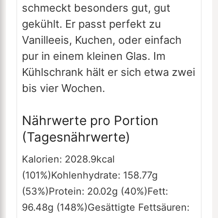
schmeckt besonders gut, gut
gekühlt. Er passt perfekt zu
Vanilleeis, Kuchen, oder einfach
pur in einem kleinen Glas. Im
Kühlschrank hält er sich etwa zwei
bis vier Wochen.
Nährwerte pro Portion
(Tagesnährwerte)
Kalorien:
2028.9
kcal
(101%)
Kohlenhydrate:
158.77
g
(53%)
Protein:
20.02
g
(40%)
Fett:
96.48
g
(148%)
Gesättigte Fettsäuren: