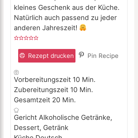
kleines Geschenk aus der Küche.
Natürlich auch passend zu jeder
anderen Jahreszeit!
Rezept drucken
Pin Recipe
Minuten
Vorbereitungszeit
10
Min.
Minuten
Zubereitungszeit
10
Min.
Minuten
Gesamtzeit
20
Min.
Gericht
Alkoholische Getränke,
Dessert, Getränk
Küche
Deutsch