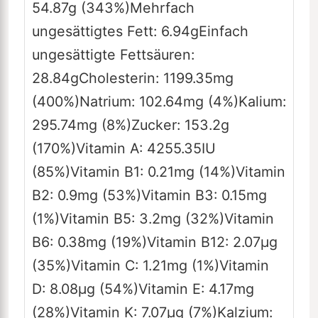
54.87
g
(343%)
Mehrfach
ungesättigtes Fett:
6.94
g
Einfach
ungesättigte Fettsäuren:
28.84
g
Cholesterin:
1199.35
mg
(400%)
Natrium:
102.64
mg
(4%)
Kalium:
295.74
mg
(8%)
Zucker:
153.2
g
(170%)
Vitamin A:
4255.35
IU
(85%)
Vitamin B1:
0.21
mg
(14%)
Vitamin
B2:
0.9
mg
(53%)
Vitamin B3:
0.15
mg
(1%)
Vitamin B5:
3.2
mg
(32%)
Vitamin
B6:
0.38
mg
(19%)
Vitamin B12:
2.07
µg
(35%)
Vitamin C:
1.21
mg
(1%)
Vitamin
D:
8.08
µg
(54%)
Vitamin E:
4.17
mg
(28%)
Vitamin K:
7.07
µg
(7%)
Kalzium: