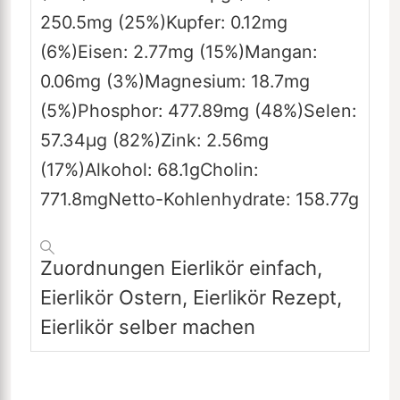
250.5
mg
(25%)
Kupfer:
0.12
mg
(6%)
Eisen:
2.77
mg
(15%)
Mangan:
0.06
mg
(3%)
Magnesium:
18.7
mg
(5%)
Phosphor:
477.89
mg
(48%)
Selen:
57.34
µg
(82%)
Zink:
2.56
mg
(17%)
Alkohol:
68.1
g
Cholin:
771.8
mg
Netto-Kohlenhydrate:
158.77
g
Zuordnungen
Eierlikör einfach,
Eierlikör Ostern, Eierlikör Rezept,
Eierlikör selber machen