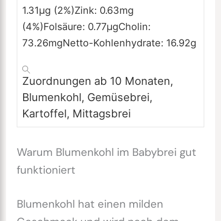
1.31
µg
(2%)
Zink:
0.63
mg
(4%)
Folsäure:
0.77
µg
Cholin:
73.26
mg
Netto-Kohlenhydrate:
16.92
g
Zuordnungen
ab 10 Monaten,
Blumenkohl, Gemüsebrei,
Kartoffel, Mittagsbrei
Warum Blumenkohl im Babybrei gut
funktioniert
Blumenkohl hat einen milden