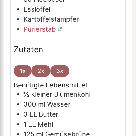
Esslöffel
Kartoffelstampfer
Pürierstab
Zutaten
1x
2x
3x
Benötigte Lebensmittel
½
kleiner Blumenkohl
300
ml
Wasser
3
EL
Butter
1
EL
Mehl
125
ml
Gemüsebrühe