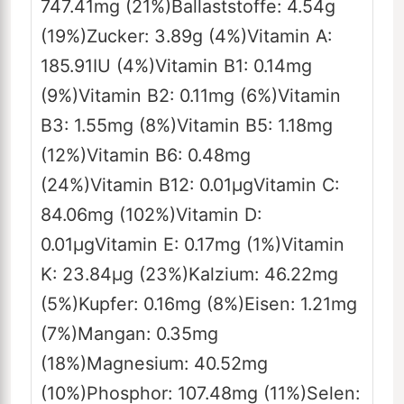
747.41
mg
(21%)
Ballaststoffe:
4.54
g
(19%)
Zucker:
3.89
g
(4%)
Vitamin A:
185.91
IU
(4%)
Vitamin B1:
0.14
mg
(9%)
Vitamin B2:
0.11
mg
(6%)
Vitamin
B3:
1.55
mg
(8%)
Vitamin B5:
1.18
mg
(12%)
Vitamin B6:
0.48
mg
(24%)
Vitamin B12:
0.01
µg
Vitamin C:
84.06
mg
(102%)
Vitamin D:
0.01
µg
Vitamin E:
0.17
mg
(1%)
Vitamin
K:
23.84
µg
(23%)
Kalzium:
46.22
mg
(5%)
Kupfer:
0.16
mg
(8%)
Eisen:
1.21
mg
(7%)
Mangan:
0.35
mg
(18%)
Magnesium:
40.52
mg
(10%)
Phosphor:
107.48
mg
(11%)
Selen: