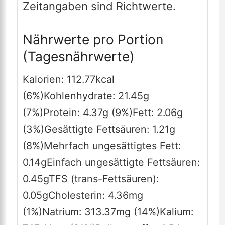
Zeitangaben sind Richtwerte.
Nährwerte pro Portion
(Tagesnährwerte)
Kalorien:
112.77
kcal
(6%)
Kohlenhydrate:
21.45
g
(7%)
Protein:
4.37
g
(9%)
Fett:
2.06
g
(3%)
Gesättigte Fettsäuren:
1.21
g
(8%)
Mehrfach ungesättigtes Fett:
0.14
g
Einfach ungesättigte Fettsäuren:
0.45
g
TFS (trans-Fettsäuren):
0.05
g
Cholesterin:
4.36
mg
(1%)
Natrium:
313.37
mg
(14%)
Kalium: