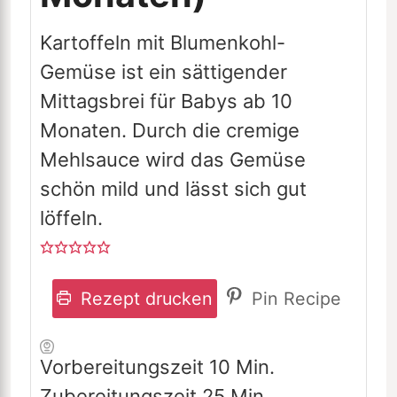
Kartoffeln mit Blumenkohl-
Gemüse ist ein sättigender
Mittagsbrei für Babys ab 10
Monaten. Durch die cremige
Mehlsauce wird das Gemüse
schön mild und lässt sich gut
löffeln.
Rezept drucken
Pin Recipe
Minuten
Vorbereitungszeit
10
Min.
Minuten
Zubereitungszeit
25
Min.