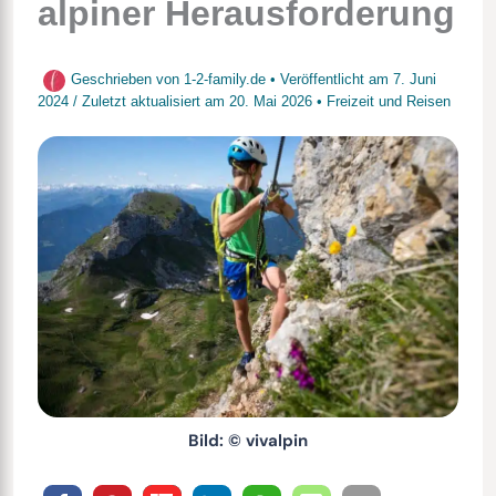
alpiner Herausforderung
Geschrieben von
1-2-family.de
• Veröffentlicht am
7. Juni
2024
/
Zuletzt aktualisiert am
20. Mai 2026
•
Freizeit und Reisen
Bild: © vivalpin