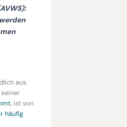
(AVWS):
 werden
ommen
dlich aus.
 seiner
immt
, ist von
r häufig