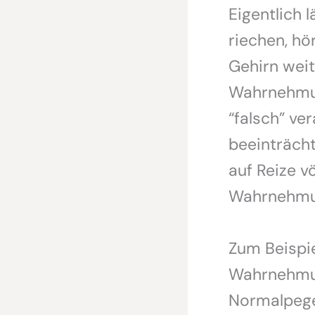
Eigentlich 
riechen, hö
Gehirn weit
Wahrnehmun
“falsch” ve
beeinträcht
auf Reize vö
Wahrnehmu
Zum Beispie
Wahrnehmun
Normalpegel