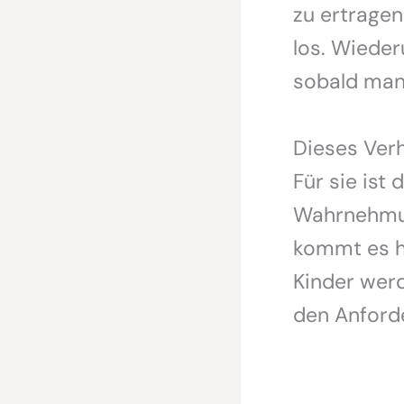
zu ertragen
los. Wieder
sobald man 
Dieses Verh
Für sie ist
Wahrnehmun
kommt es hä
Kinder werd
den Anford