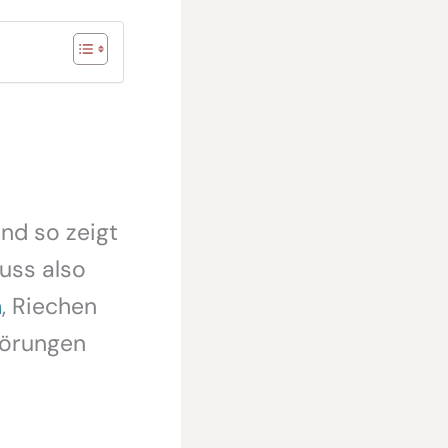
nd so zeigt
uss also
n
, Riechen
törungen