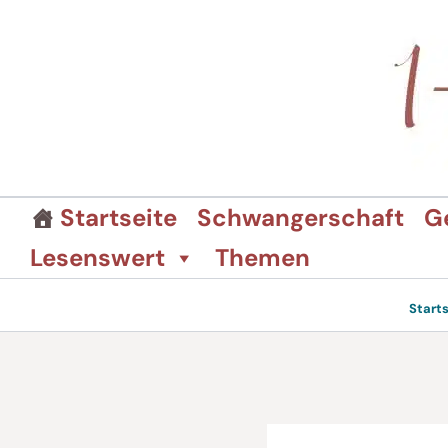
Zum
Inhalt
springen
Startseite
Schwangerschaft
G
Lesenswert
Themen
Start