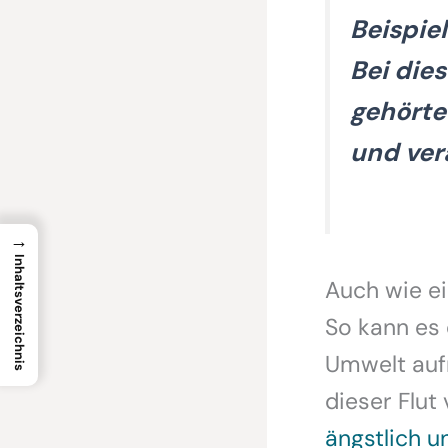
Beispie
Bei die
gehörte
und ver
→
Inhaltsverzeichnis
Auch wie ei
So kann es 
Umwelt auf
dieser Flut 
ängstlich u