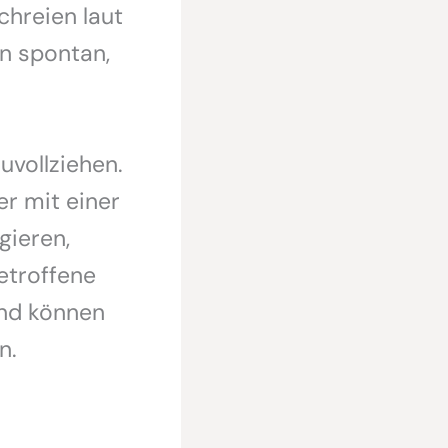
chreien laut
n spontan,
uvollziehen.
er mit einer
gieren,
etroffene
und können
n.