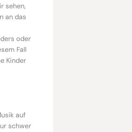
r sehen,
en an das
ders oder
esem Fall
ne Kinder
usik auf
nur schwer