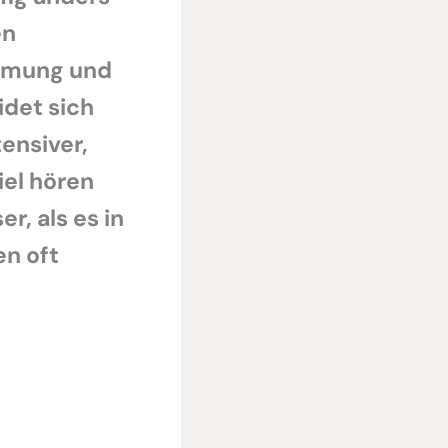
en
ehmung und
det sich
tensiver,
el hören
r, als es in
en oft