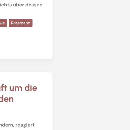
ichts über dessen
we
Rossmann
uft um die
den
dern, reagiert