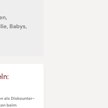
en,
ie, Babys,
ln:
 als Diskounter-
ken beim