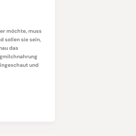
n
oder möchte, muss
 sollen sie sein,
enau das
tigmilchnahrung
hingeschaut und