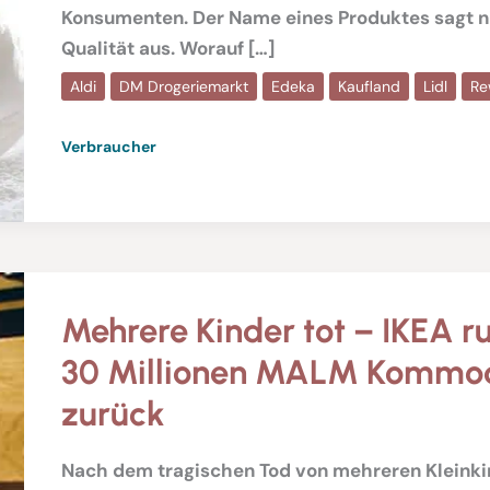
Konsumenten. Der Name eines Produktes sagt n
Qualität aus. Worauf […]
Aldi
DM Drogeriemarkt
Edeka
Kaufland
Lidl
Re
Verbraucher
Mehrere Kinder tot – IKEA r
30 Millionen MALM Kommo
zurück
Nach dem tragischen Tod von mehreren Kleinkin