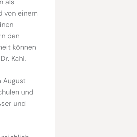
n als
nd von einem
einen
rn den
heit können
Dr. Kahl.
m August
chulen und
sser und