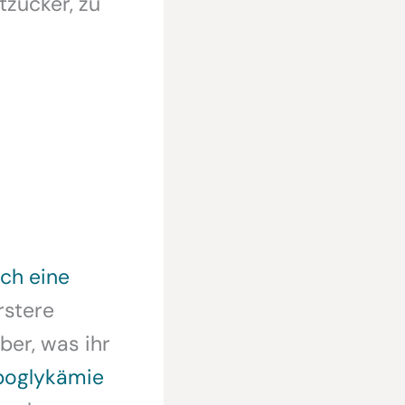
tzucker, zu
ch eine
rstere
ber, was ihr
poglykämie