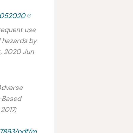
us052020
requent use
l hazards by
t, 2020 Jun
 Adverse
l-Based
2017;
57893/pdf/m