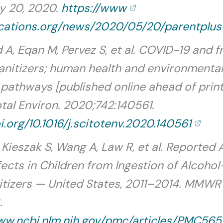
y 20, 2020.
https://www
ications.org/news/2020/05/20/parentpl
, Eqan M, Pervez S, et al. COVID-19 and f
anitizers; human health and environmenta
pathways [published online ahead of prin
otal Environ. 2020;742:140561.
oi.org/10.1016/j.scitotenv.2020.140561
 Kieszak S, Wang A, Law R, et al. Reported
fects in Children from Ingestion of Alcoho
tizers — United States, 2011–2014. MMWR 
.
www.ncbi.nlm.nih.gov/pmc/articles/PMC56