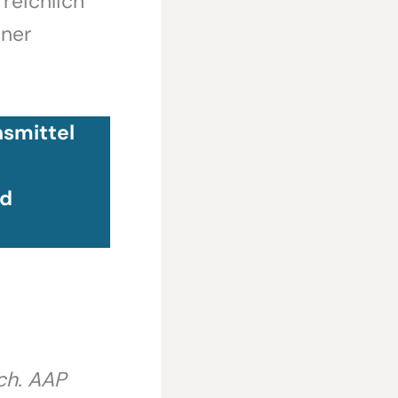
reichlich
iner
nsmittel
nd
ach. AAP