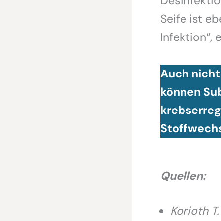
Desinfektio
Seife ist eb
Infektion“, 
Auch nicht
können Sub
krebserreg
Stoffwechs
Quellen:
Korioth T