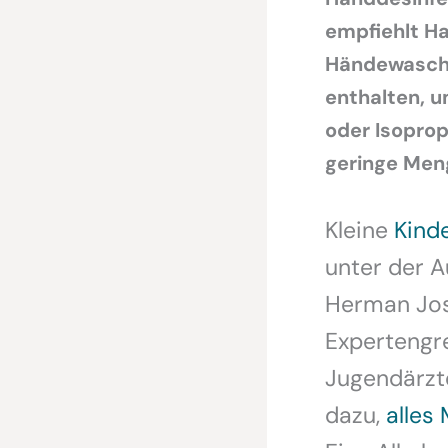
empfiehlt Ha
Händewasche
enthalten, u
oder Isopropy
geringe Meng
Kleine
Kinde
unter der A
Herman Jose
Expertengr
Jugendärzte
dazu,
alles