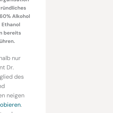
gründliches
60% Alkohol
 Ethanol
n bereits
ühren.
alb nur
t Dr.
glied des
nd
en neigen
robieren
.