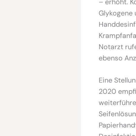
– erhöht. 
Glykogene u
Handdesinfe
Krampfanfal
Notarzt ru
ebenso Anze
Eine Stell
2020 empfie
weiterführ
Seifenlösu
Papierhandt