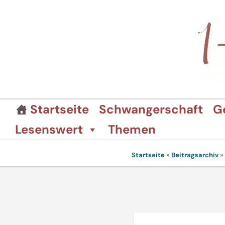
Zum
Inhalt
springen
Startseite
Schwangerschaft
G
Lesenswert
Themen
Startseite
»
Beitragsarchiv
»