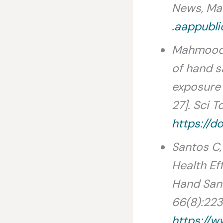
News, Ma
.aappubl
Mahmood A
of hand s
exposure 
27]. Sci T
https://d
Santos C,
Health Ef
Hand Sani
66(8):223
https://