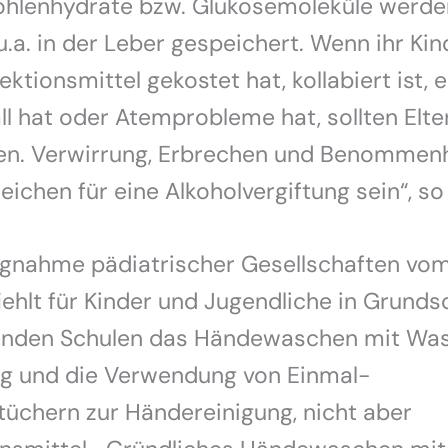
Kohlenhydrate bzw. Glukosemoleküle werde
.a. in der Leber gespeichert. Wenn ihr Ki
ktionsmittel gekostet hat, kollabiert ist, 
l hat oder Atemprobleme hat, sollten Elte
fen. Verwirrung, Erbrechen und Benommen
ichen für eine Alkoholvergiftung sein“, so 
ungnahme pädiatrischer Gesellschaften vo
hlt für Kinder und Jugendliche in Grunds
enden Schulen das Händewaschen mit Wa
ng und die Verwendung von Einmal-
üchern zur Händereinigung, nicht aber