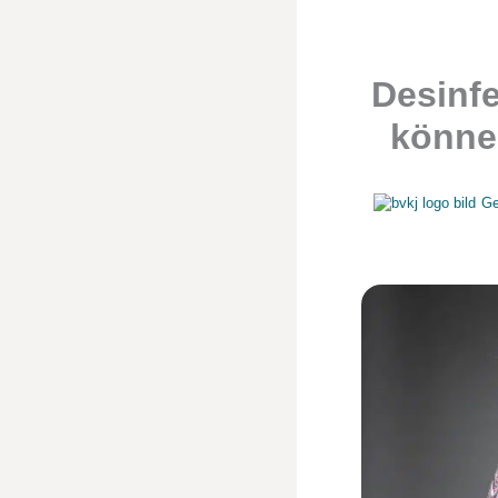
Desinf
können
Ge