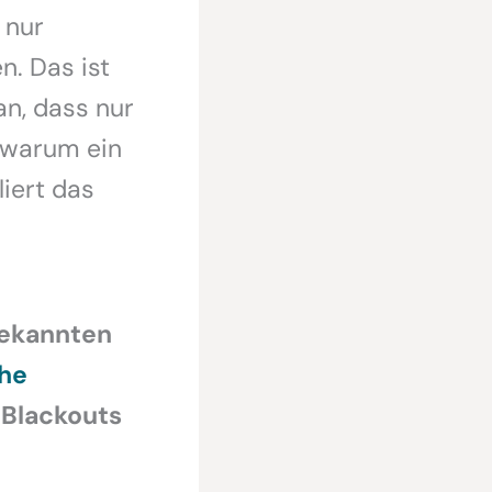
 nur
. Das ist
an, dass nur
, warum ein
iert das
nbekannten
he
 Blackouts