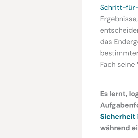
Schritt-für
Ergebnisse
entscheiden
das Enderge
bestimmter 
Fach seine W
Es lernt, l
Aufgabenfo
Sicherheit 
während ei