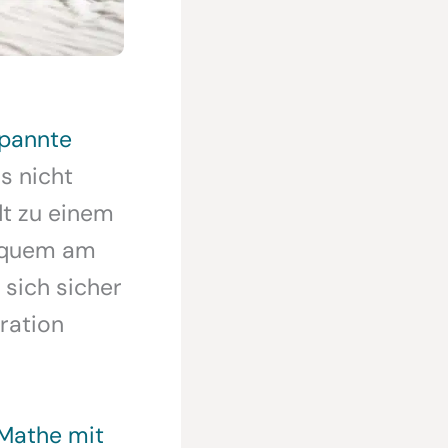
spannte
s nicht
dt zu einem
bequem am
 sich sicher
tration
Mathe mit