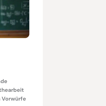
nde
hearbeit
n Vorwürfe