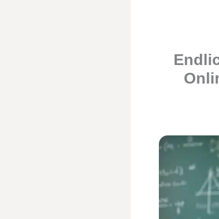
Endli
Onli