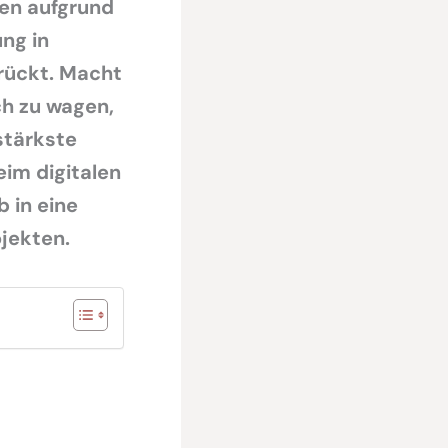
en aufgrund
ung in
rückt. Macht
ch zu wagen,
stärkste
eim digitalen
b in eine
jekten.