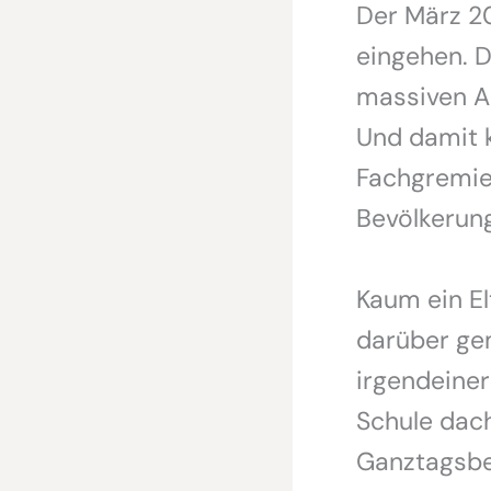
Der März 20
eingehen. 
massiven A
Und damit k
Fachgremien
Bevölkerun
Kaum ein El
darüber gem
irgendeine
Schule dach
Ganztagsbet