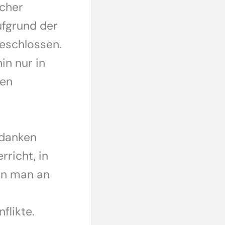
ücher
ufgrund der
eschlossen.
in nur in
ten
edanken
rricht, in
nn man an
flikte.