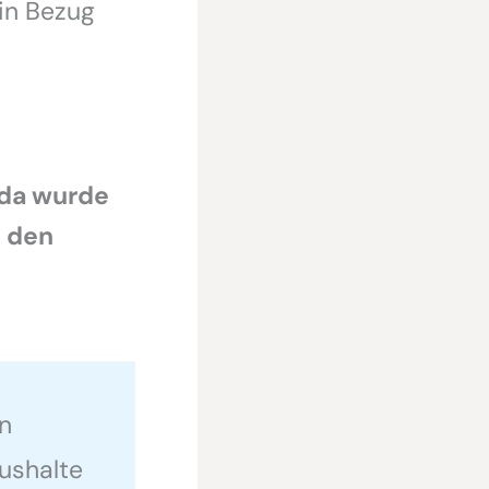
in Bezug
 da wurde
n den
n
ushalte