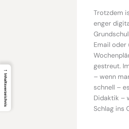
Trotzdem is
enger digit
Grundschulb
Email oder
Wochenplän
gestreut. I
→
– wenn man
Inhaltsverzeichnis
schnell – e
Didaktik – 
Schlag ins