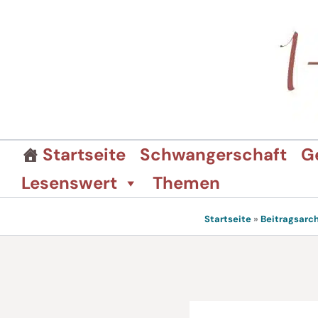
Zum
Inhalt
springen
Startseite
Schwangerschaft
G
Lesenswert
Themen
Startseite
»
Beitragsarch