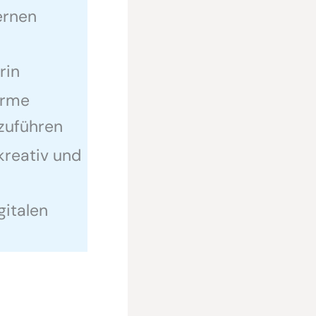
ernen
rin
orme
zuführen
kreativ und
gitalen