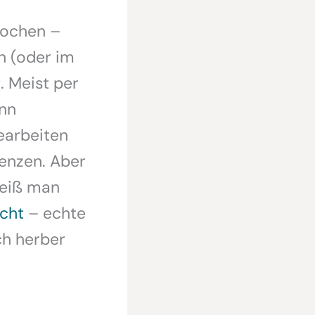
Wochen –
n (oder im
. Meist per
nn
earbeiten
renzen. Aber
weiß man
icht
– echte
ch herber