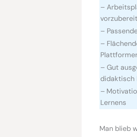
– Arbeitspl
vorzuberei
– Passende 
– Flächend
Plattforme
– Gut ausge
didaktisch
–
Motivatio
Lernens
Man blieb w