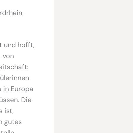
rdrhein-
 und hofft,
 von
itschaft:
hülerinnen
e in Europa
üssen. Die
 ist,
n gutes
tolle