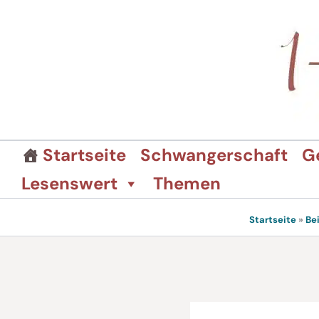
Zum
Inhalt
springen
Startseite
Schwangerschaft
G
Lesenswert
Themen
Startseite
»
Be