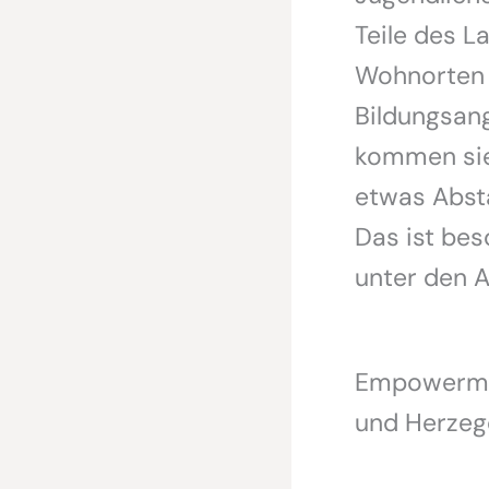
Teile des L
Wohnorten p
Bildungsang
kommen sie
etwas Absta
Das ist be
unter den A
Empowermen
und Herzeg