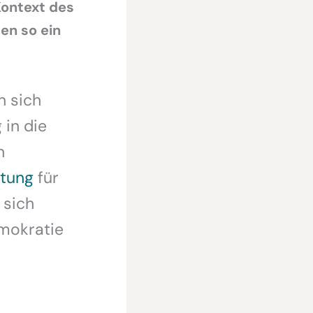
Kontext des
en so ein
n sich
 in die
n
tung
für
 sich
emokratie