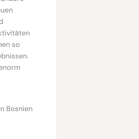
euen
d
tivitäten
nen so
ebnissen.
 enorm
in Bosnien