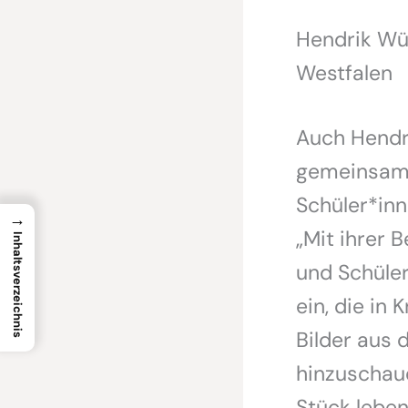
Hendrik Wüs
Westfalen
Auch Hendr
gemeinsam 
Schüler*inn
→
„Mit ihrer 
Inhaltsverzeichnis
und Schüler
ein, die in
Bilder aus 
hinzuschaue
Stück leben