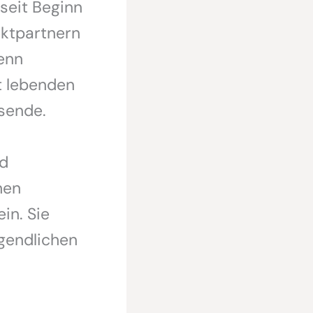
seit Beginn
ektpartnern
denn
t lebenden
sende.
nd
hen
in. Sie
gendlichen