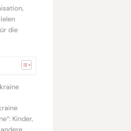
isation,
ielen
ür die
Ukraine
kraine
e“: Kinder,
n andere