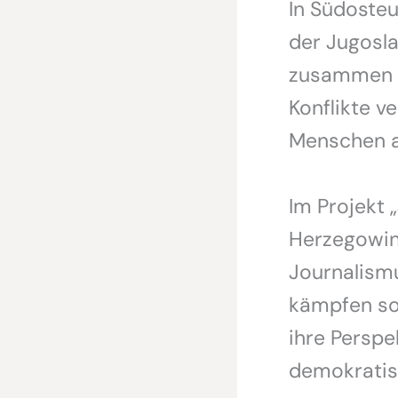
In Südosteu
der Jugosla
zusammen u
Konflikte v
Menschen a
Im Projekt
Herzegowina
Journalism
kämpfen so 
ihre Perspe
demokratis