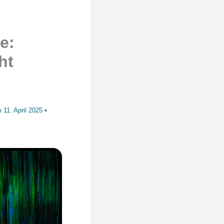
e:
ht
am
11. April 2025
•