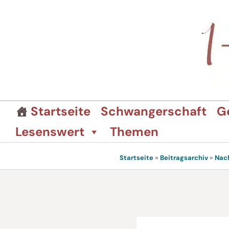
Zum
Inhalt
springen
Startseite
Schwangerschaft
G
Lesenswert
Themen
Startseite
»
Beitragsarchiv
»
Nac