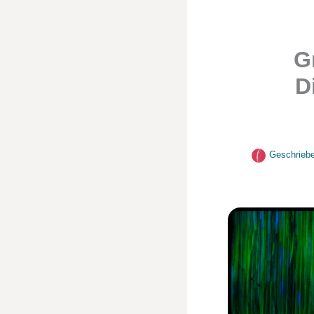
G
D
Geschrieb