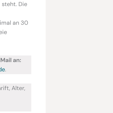
steht. Die
imal an 30
eie
Mail an:
de
.
ft, Alter,