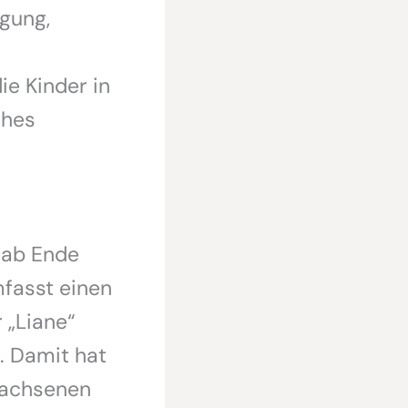
gung,
ie Kinder in
ches
 ab Ende
mfasst einen
 „Liane“
. Damit hat
wachsenen