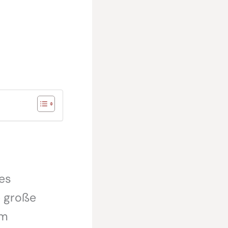
es
e große
im