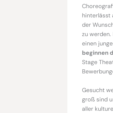
Choreografi
hinterlässt
der Wunsch 
zu werden. 
einen jung
beginnen d
Stage Theat
Bewerbung
Gesucht we
groß sind
aller kultu