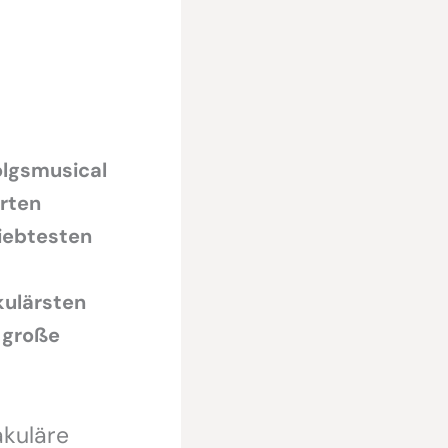
olgsmusical
rten
liebtesten
kulärsten
e große
kuläre