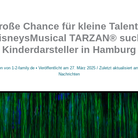
roße Chance für kleine Talent
isneysMusical TARZAN® suc
Kinderdarsteller in Hamburg
en von
1-2-family.de
• Veröffentlicht am
27. März 2025
/
Zuletzt aktualisiert 
Nachrichten