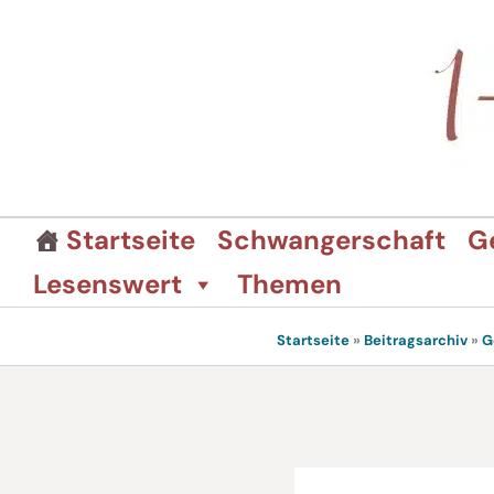
Zum
Inhalt
springen
Startseite
Schwangerschaft
G
Lesenswert
Themen
Startseite
»
Beitragsarchiv
»
G