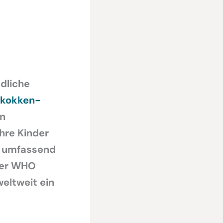
dliche
kokken-
an
ihre Kinder
t umfassend
der WHO
weltweit ein