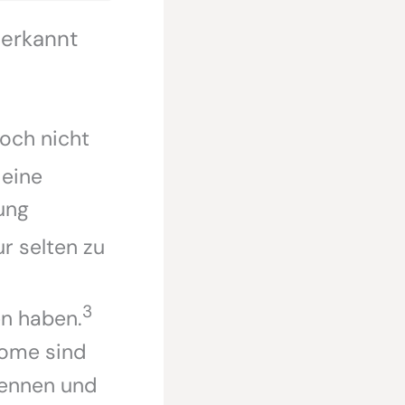
 erkannt
och nicht
 eine
ung
r selten zu
3
n haben.
tome sind
ennen und