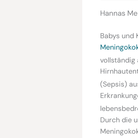
Hannas Men
Babys und K
Meningoko
vollständig 
Hirnhautent
(Sepsis) au
Erkrankunge
lebensbedr
Durch die 
Meningokok