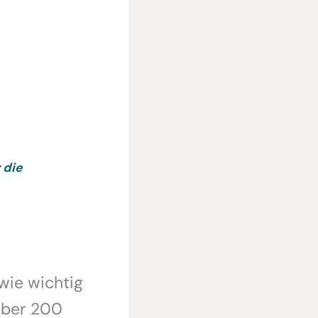
 die
wie wichtig
 über 200