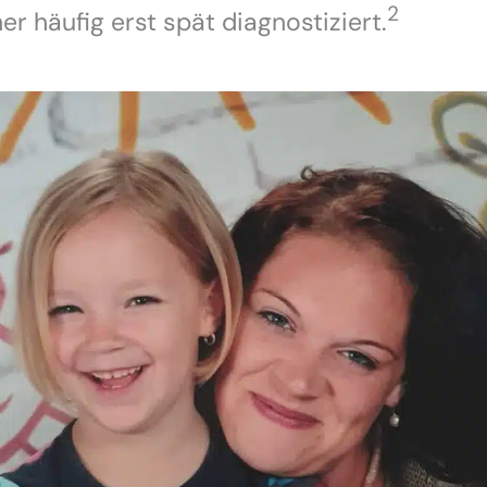
2
r häufig erst spät diagnostiziert.