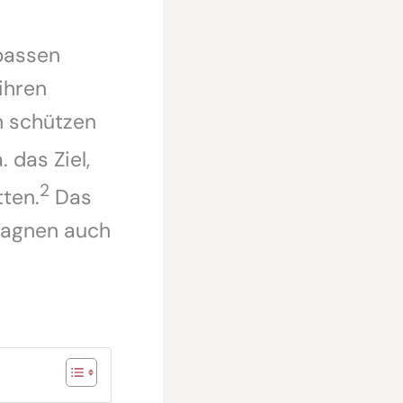
passen
ihren
n schützen
 das Ziel,
2
ten.
Das
pagnen auch