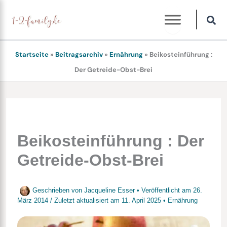
Zum
Inhalt
springen
Startseite
»
Beitragsarchiv
»
Ernährung
»
Beikosteinführung :
Der Getreide-Obst-Brei
Beikosteinführung : Der
Getreide-Obst-Brei
Geschrieben von
Jacqueline Esser
• Veröffentlicht am
26.
März 2014
/
Zuletzt aktualisiert am
11. April 2025
•
Ernährung