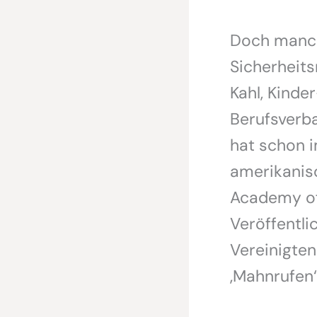
Doch manch
Sicherheits
Kahl, Kind
Berufsverb
hat schon i
amerikanisc
Academy of 
Veröffentli
Vereinigten
‚Mahnrufen‘