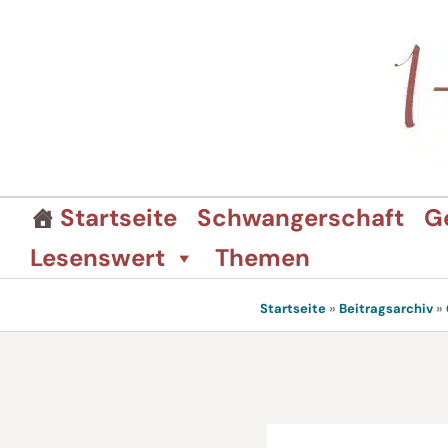
Zum
Inhalt
springen
Startseite
Schwangerschaft
G
Lesenswert
Themen
Startseite
»
Beitragsarchiv
»