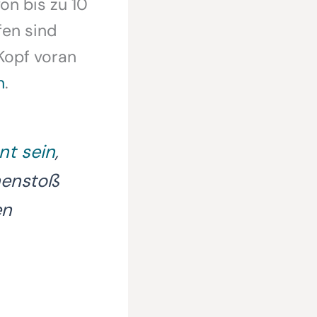
on bis zu 10
fen sind
 Kopf voran
n
.
nt sein
,
menstoß
en