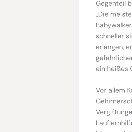
Gegenteil 
„Die meiste
Babywalker 
schneller s
erlangen, e
gefährliche
ein heißes 
Vor allem K
Gehirnersc
Vergiftunge
Lauflernhilf