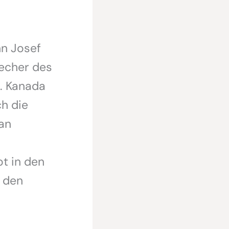
nn Josef
echer des
. Kanada
h die
an
ot in den
h den