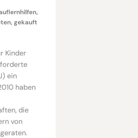
uflernhilfen,
ten, gekauft
r Kinder
 forderte
) ein
 2010 haben
ten, die
ern von
geraten.