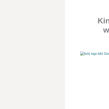
Ki
w
Ges