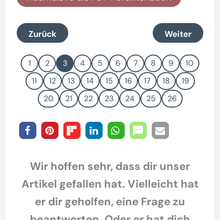
Zurück
Weiter
1
2
3
4
5
6
7
8
9
10
11
12
13
14
15
16
17
18
19
20
21
22
23
24
25
26
Wir hoffen sehr, dass dir unser
Artikel gefallen hat. Vielleicht hat
er dir geholfen, eine Frage zu
beantworten. Oder er hat dich