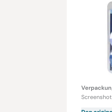
Verpackung
Screenshot
Den origin