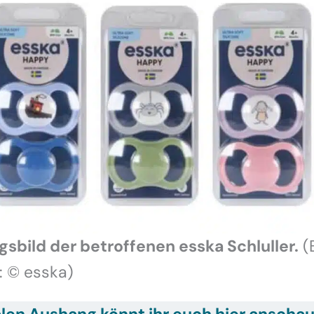
sbild der betroffenen esska Schluller.
(B
: © esska)
alen Aushang könnt ihr euch hier anscha