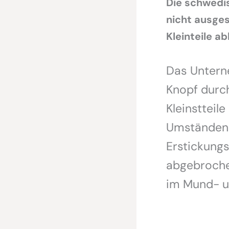
Die schwedis
nicht ausges
Kleinteile a
Das Unterne
Knopf durch
Kleinstteil
Umständen 
Erstickung
abgebrochen
im Mund- u