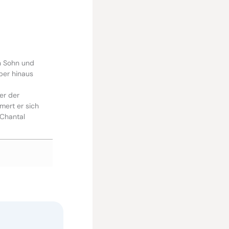
n Sohn und
über hinaus
er der
mert er sich
 Chantal