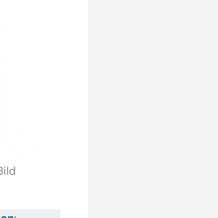
ild
uen
: