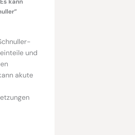
 Es kann
uller”
chnuller-
einteile und
gen
kann akute
rletzungen