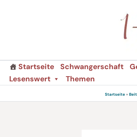
Zum
Inhalt
springen
Startseite
Schwangerschaft
G
Lesenswert
Themen
Startseite
»
Bei