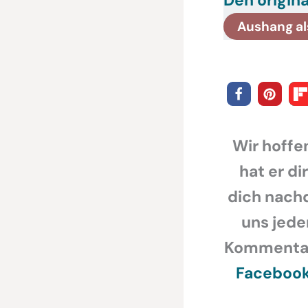
Aushang al
Wir hoffen
hat er di
dich nachd
uns jede
Kommentar,
Faceboo