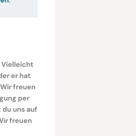
 Vielleicht
der er hat
 Wir freuen
egung per
 du uns auf
Wir freuen