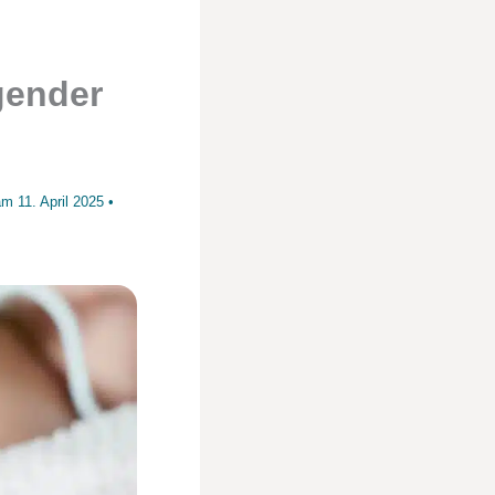
gender
 am
11. April 2025
•