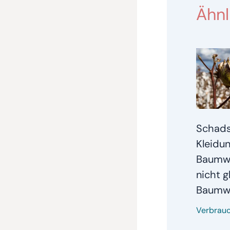
Ähnl
Schads
Kleidun
Baumwo
nicht g
Baumwo
Verbrau