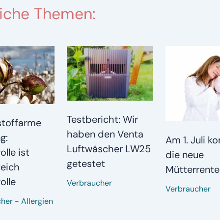
iche Themen:
Testbericht: Wir
toffarme
haben den Venta
g:
Am 1. Juli 
Luftwäscher LW25
lle ist
die neue
getestet
leich
Mütterrente
lle
Verbraucher
Verbraucher
cher
-
Allergien