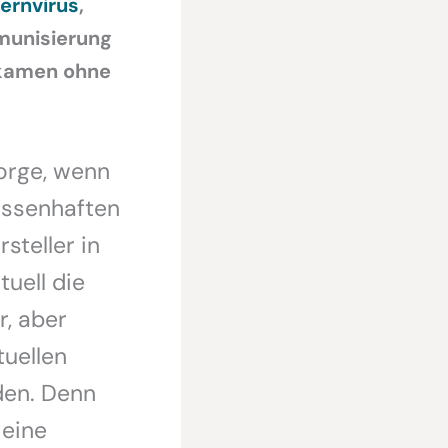
ernvirus
,
munisierung
ekamen ohne
Sorge, wenn
issenhaften
steller in
uell die
r, aber
tuellen
den. Denn
 eine