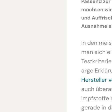
Passend zur 
möchten wir
und Auffris
Ausnahme ein
In den meis
man sich ei
Testkriteri
arge Erklär
Hersteller
auch überau
Impfstoffe
gerade in d