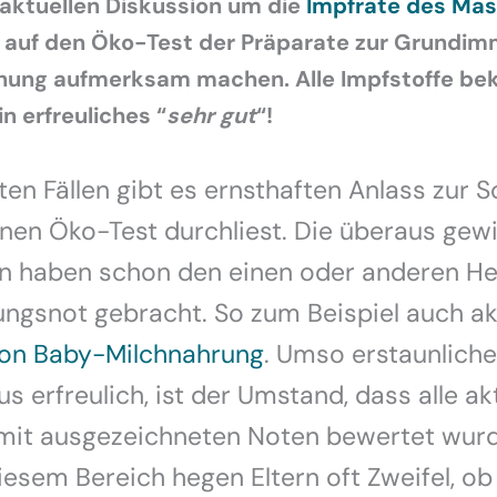
aktuellen Diskussion um die
Impfrate des Mas
 auf den Öko-Test der Präparate zur Grundim
chung aufmerksam machen. Alle Impfstoffe b
 erfreuliches “
sehr gut
“!
ten Fällen gibt es ernsthaften Anlass zur 
nen Öko-Test durchliest. Die überaus gew
en haben schon den einen oder anderen Her
ungsnot gebracht. So zum Beispiel auch akt
 von Baby-Milchnahrung
. Umso erstaunliche
s erfreulich, ist der Umstand, dass alle ak
 mit ausgezeichneten Noten bewertet wur
iesem Bereich hegen Eltern oft Zweifel, ob