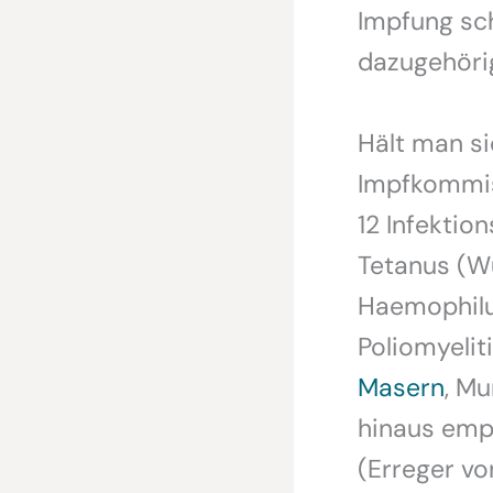
Impfung sch
dazugehöri
Hält man si
Impfkommis
12 Infektio
Tetanus (Wu
Haemophilu
Poliomyelit
Masern
, Mu
hinaus emp
(Erreger v