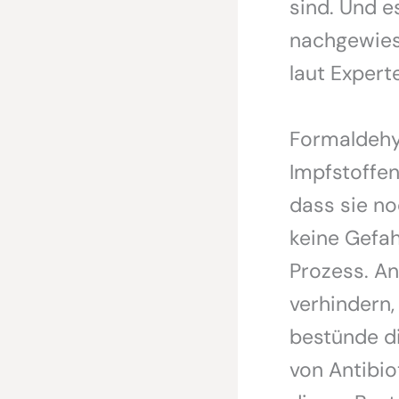
sind. Und e
nachgewies
laut Expert
Formaldehy
Impfstoffen
dass sie no
keine Gefah
Prozess. An
verhindern,
bestünde di
von Antibio