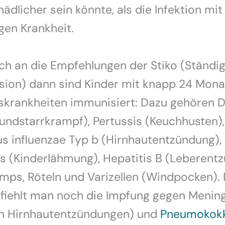
ädlicher sein könnte, als die Infektion mit
gen Krankheit.
ch an die Empfehlungen der Stiko (Ständi
ion) dann sind Kinder mit knapp 24 Mon
nskrankheiten immunisiert: Dazu gehören D
ndstarrkrampf), Pertussis (Keuchhusten),
s influenzae Typ b (Hirnhautentzündung),
is (Kinderlähmung), Hepatitis B (Leberent
mps, Röteln und Varizellen (Windpocken).
fiehlt man noch die Impfung gegen Menin
on Hirnhautentzündungen) und
Pneumokok