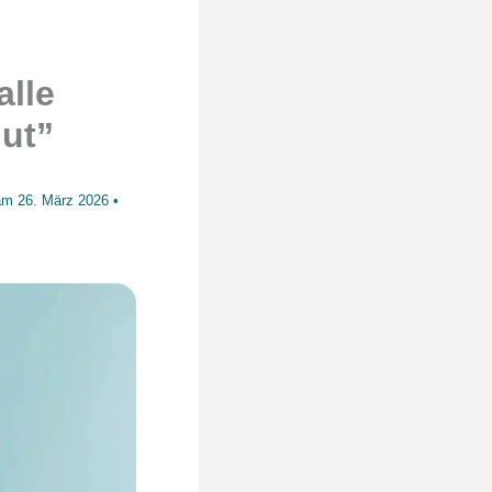
alle
gut”
 am
26. März 2026
•