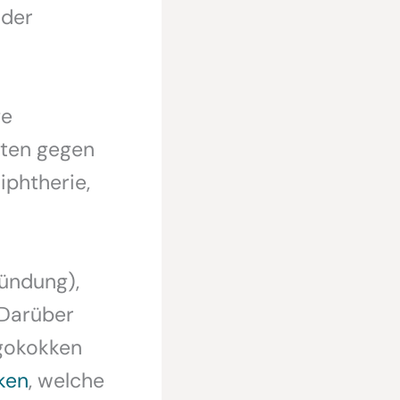
 der
ge
aten gegen
iphtherie,
zündung),
 Darüber
gokokken
ken
, welche