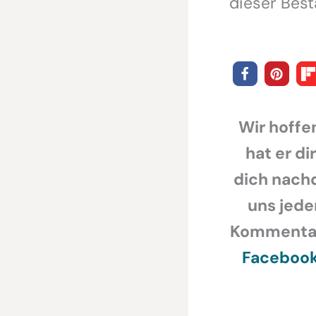
dieser Bes
Wir hoffen
hat er di
dich nachd
uns jede
Kommentar,
Faceboo