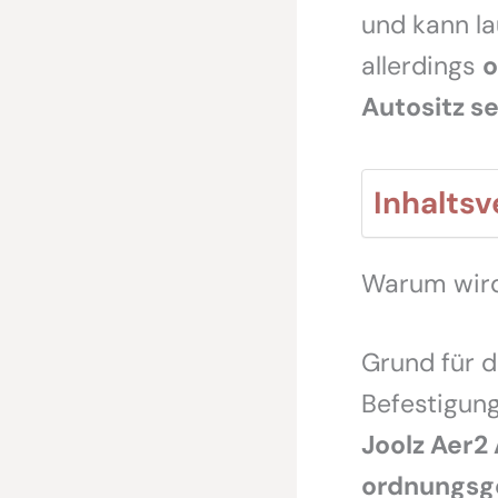
und kann l
allerdings
o
Autositz se
Inhaltsv
Warum wird
Grund für d
Befestigung
Joolz Aer2
ordnungsge