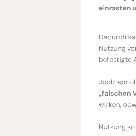
einrasten 
Dadurch ka
Nutzung vom
befestigte 
Joolz spri
„falschen 
wirken, obwo
Nutzung sof