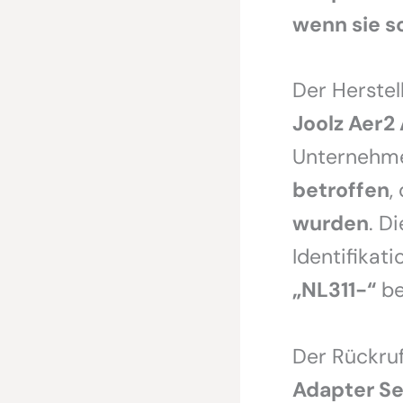
wenn sie s
Der Herstel
Joolz Aer2
Unternehm
betroffen
,
wurden
. D
Identifikat
„NL311-“
be
Der Rückruf
Adapter Se