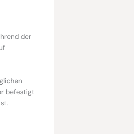
ährend der
uf
glichen
r befestigt
st.