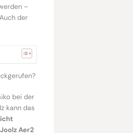
 werden –
 Auch der
ückgerufen?
iko bei der
lz kann das
icht
Joolz Aer2