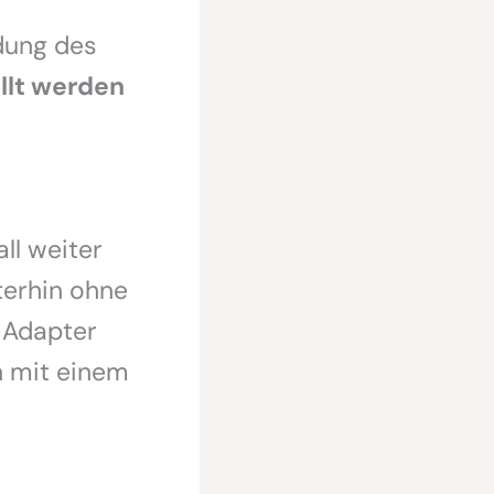
dung des
ellt werden
ll weiter
terhin ohne
 Adapter
n mit einem