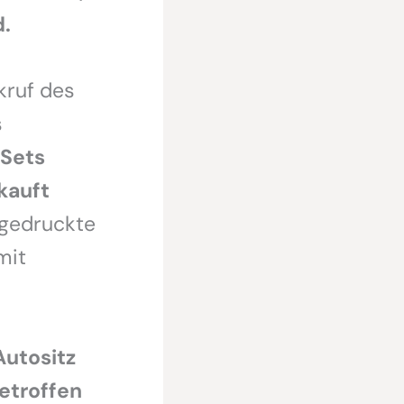
d.
kruf des
s
 Sets
kauft
fgedruckte
mit
Autositz
betroffen