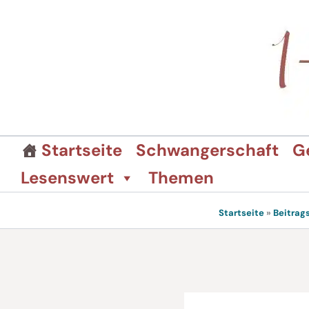
Zum
Inhalt
springen
Startseite
Schwangerschaft
G
Lesenswert
Themen
Startseite
»
Beitrag