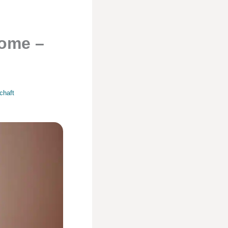
tome –
chaft