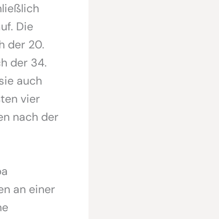
ließlich
f. Die
h der 20.
h der 34.
sie auch
ten vier
en nach der
pa
en an einer
ne