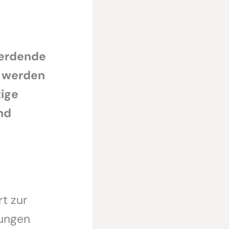
werdende
h werden
tige
nd
t zur
ungen