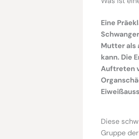
Was ist ein
Eine Präekl
Schwangers
Mutter als
kann. Die E
Auftreten
Organschäd
Eiweißauss
Diese schw
Gruppe der