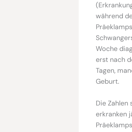
(Erkrankung
während de
Präeklampsi
Schwangers
Woche diagn
erst nach d
Tagen, man
Geburt.
Die Zahlen 
erkranken j
Präeklamps