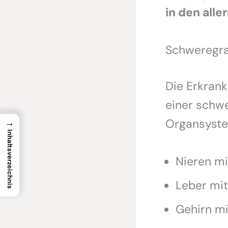
in den alle
Schweregra
Die Erkrank
einer schw
Organsyste
→
Inhaltsverzeichnis
Nieren m
Leber mi
Gehirn m