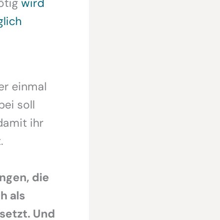
ötig
wird
lich
er einmal
ei soll
damit ihr
.
ingen, die
h als
setzt. Und