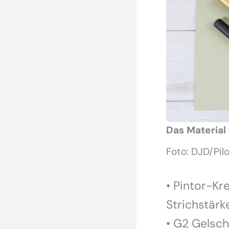
Das Material
Foto: DJD/Pil
• Pintor-Kr
Strichstärk
• G2 Gelsch