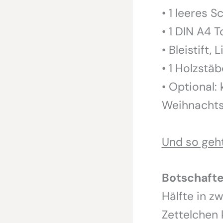
• 1 leeres 
• 1 DIN A4 
• Bleistift,
• 1 Holzstä
• Optional:
Weihnachtsk
Und so geht
Botschafte
Hälfte in z
Zettelchen