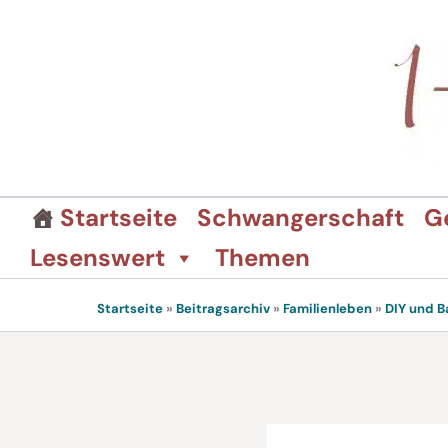
Zum
Inhalt
springen
Startseite
Schwangerschaft
G
Lesenswert
Themen
Startseite
»
Beitragsarchiv
»
Familienleben
»
DIY und B