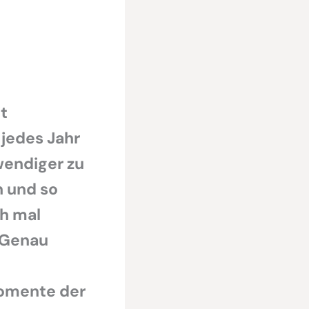
t
jedes Jahr
wendiger zu
n und so
ch mal
 Genau
omente der