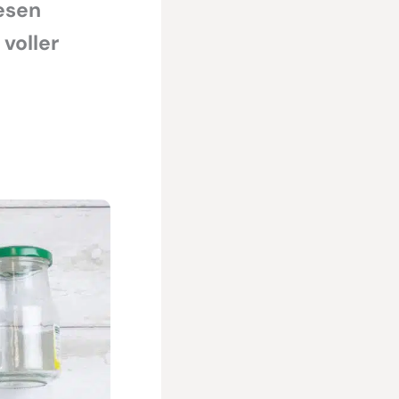
esen
voller