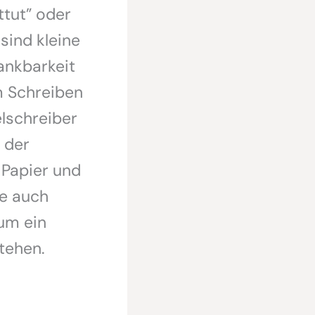
ttut” oder
sind kleine
ankbarkeit
m Schreiben
lschreiber
k der
 Papier und
ze auch
 um ein
tehen.