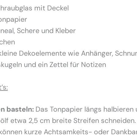
Schraubglas mit Deckel
Tonpapier
 Lineal, Schere und Kleber
bchen
 kleine Dekoelemente wie Anhänger, Schnu
ugeln und ein Zettel für Notizen
’s:
n basteln:
Das Tonpapier längs halbieren 
wölf etwa 2,5 cm breite Streifen schneiden
 können kurze Achtsamkeits- oder Dankbar