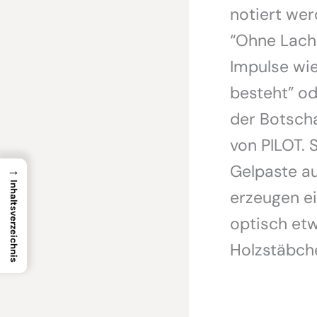
notiert wer
“Ohne Lach
Impulse wie
besteht” od
der Botscha
von PILOT. S
Gelpaste a
→
Inhaltsverzeichnis
erzeugen ei
optisch etw
Holzstäbche