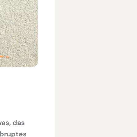
as, das
abruptes