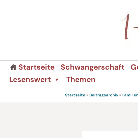
Zum
Inhalt
springen
Startseite
Schwangerschaft
G
Lesenswert
Themen
Startseite
»
Beitragsarchiv
»
Familie