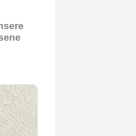
nsere
hsene