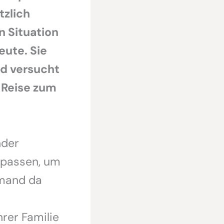
tzlich
en Situation
eute. Sie
nd versucht
e Reise zum
nder
upassen, um
emand da
hrer Familie