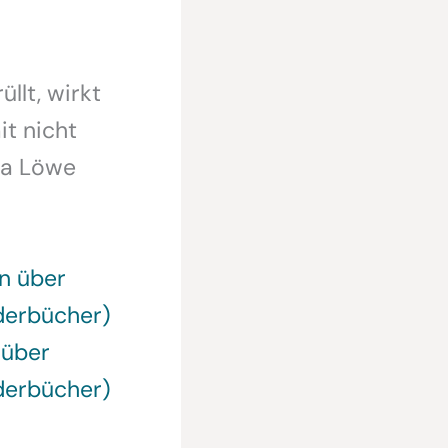
llt, wirkt
it nicht
ma Löwe
 über
lderbücher)