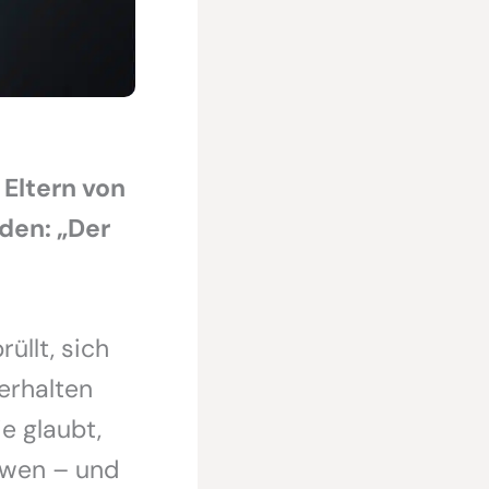
 Eltern von
den: „Der
üllt, sich
erhalten
ie glaubt,
Löwen – und