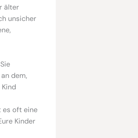
 älter
ch unsicher
ene,
Sie
n an dem,
 Kind
 es oft eine
Eure Kinder