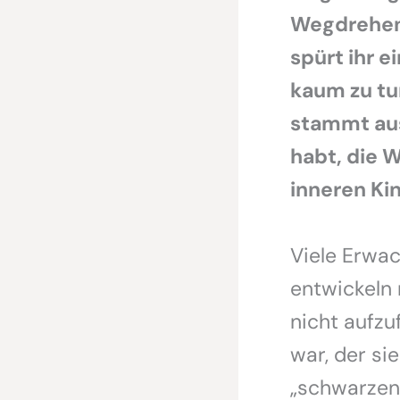
Wegdrehen,
spürt ihr e
kaum zu tu
stammt aus 
habt, die W
inneren Ki
Viele Erwac
entwickeln
nicht aufzu
war, der si
„schwarzen 